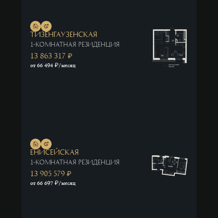
Ю
Тизенгаузенская
1-комнатная резиденция
13 863 317
Найдены
₽
₽
134
от 66 494
/месяц
резиденции
Очистить
фильтры
Енисейская
1-комнатная резиденция
13 905 579
₽
₽
от 66 697
/месяц