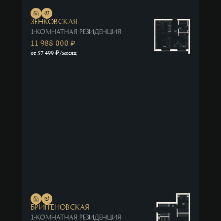
1
2
Зенковская
1-комнатная резиденция
3
11 988 000
₽
4
₽
от 57 499
/месяц
5
6
25
Площадь,
м²
ОТ
ДО
39
702
Бриггеновская
Этаж
1-комнатная резиденция