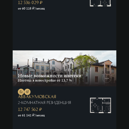
12 536 029
₽
Видовая
₽
от 60 128
/месяц
Потолки
3.3 м
Потолки
от 3.3 м
Окна
во
двор
Выберите
стороны,
куда
будут
Новые возможности ипотеки
выходить
Ипотека в новостройке от 13,7 %
окна
C
Аввакумовская
2-комнатная резиденция
12 747 562
₽
₽
от 61 142
/месяц
З
В