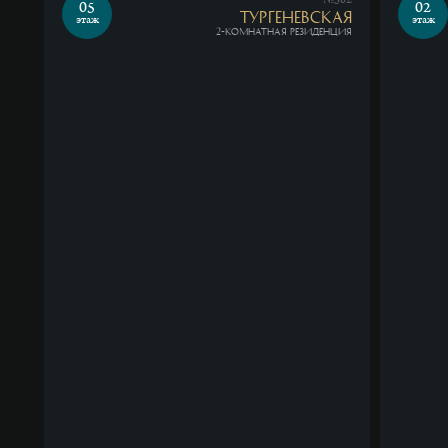
№502
05
02
Тургеневская
этаж
этаж
2-комнатная резиденция