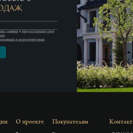
родаж
ных данных
и
предоставляю свое
ных
ационных и маркетинговых
ции
О проекте
Покупателям
Контак